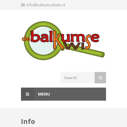
Skip
info@balkumsekwis.nl
to
content
MENU
Info