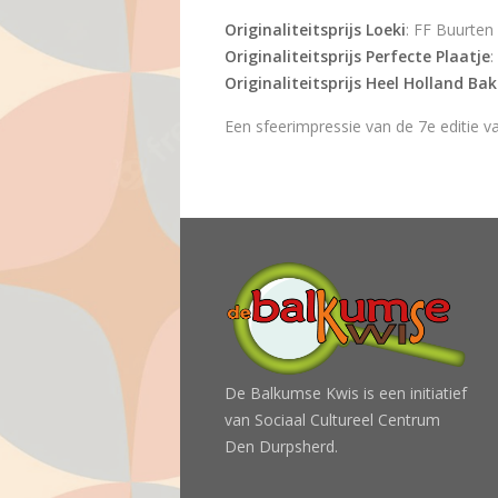
Originaliteitsprijs Loeki
: FF Buurten
Originaliteitsprijs Perfecte Plaatje
:
Originaliteitsprijs Heel Holland Bak
Een sfeerimpressie van de 7e editie 
De Balkumse Kwis is een initiatief
van Sociaal Cultureel Centrum
Den Durpsherd.