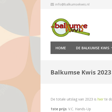
Skip
info@balkumsekwis.nl
to
content
HOME
DE BALKUMSE KWIS
Balkumse Kwis 2023
De totale uitslag van 2023 is
hier
te d
1ste prijs
: V.C. Hands-Up