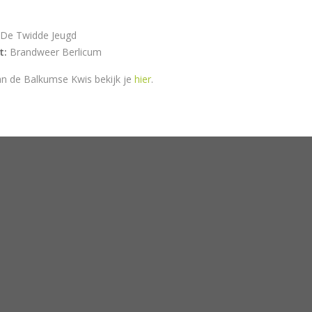
 De Twidde Jeugd
t:
Brandweer Berlicum
van de Balkumse Kwis bekijk je
hier
.